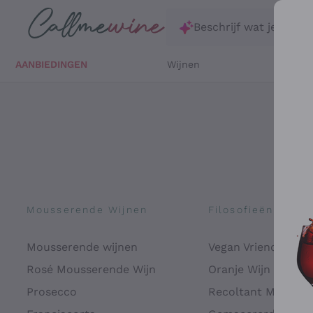
Ga direct naar de hoofdinhoud
Beschrijf wat je zoekt
AANBIEDINGEN
Wijnen
Witte 
Mousserende Wijnen
Filosofieën
Mousserende wijnen
Vegan Vriendelijk
Rosé Mousserende Wijn
Oranje Wijn
Prosecco
Recoltant Manipul