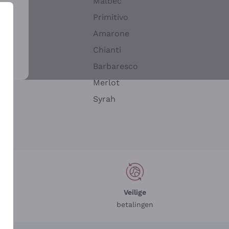
Malbec
Primitivo
Amarone
alla
Chianti
ay
Barbaresco
Merlot
n
Syrah
Veilige
betalingen