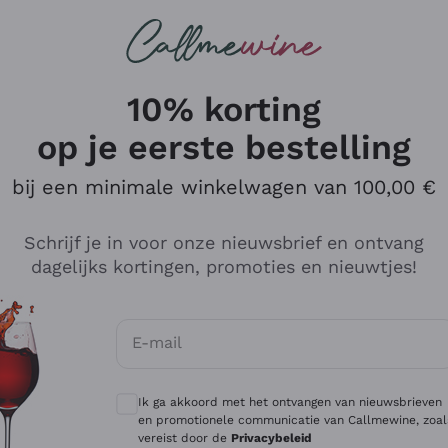
Wijnen
Rode wijnen
Champagne
10% korting
op je eerste bestelling
bij een minimale winkelwagen van 100,00 €
Verken de catalogus
Schrijf je in voor onze nieuwsbrief en ontvang
dagelijks kortingen, promoties en nieuwtjes!
Producenten
Witte Wi
E-mail
Antinori
Assyrtiko
Optionele toestemmingen om gepersonali
Ornellaia
Greco
Ik ga akkoord met het ontvangen van nieuwsbrieven
ant
Ca' del Bosco
Gavi
en promotionele communicatie van Callmewine, zoal
vereist door de
Privacybeleid