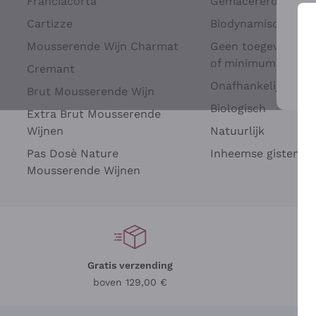
Franciacorta
Gemacererd op dru
Cartizze
Biodynamisch
Mousserende Wijn Charmat
Geen toegevoegde 
of minimum
Cremant
Onafhankelijke Wi
Brut Mousserende Wijn
Voo
Biologisch
Extra Brut Mousserende
Wijnen
Natuurlijk
Pas Dosè Nature
Inheemse gisten
Mousserende Wijnen
Gratis verzending
Be
boven 129,00 €