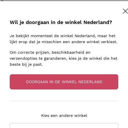
ivenhuid
Donnafugata
Lugana
Occhipinti Arianna
Riesling
Inschrijven
sulfieten
Biondi Santi
Sancerre
Wil je doorgaan in de winkel Nederland?
Franz Haas
Ribolla Gi
jnbouwers
Je bekijkt momenteel de winkel Nederland, maar het
Argiolas
Chardonn
r meer informatie, lees onze
Privacybeleid
lijkt erop dat je misschien een andere winkel verkiest.
Zenato
Pinot Gris
Om correcte prijzen, beschikbaarheid en
Ca' dei Frati
Sauvigno
verzendopties te garanderen, kies je de winkel die het
beste bij je past.
DOORGAAN IN DE WINKEL NEDERLAND
zorging in 2-4 dagen
Betaling
in Nederland
in 3 termijnen
Kies een andere winkel