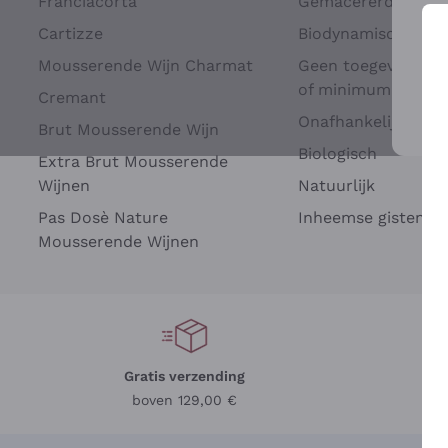
Franciacorta
Gemacererd op dru
Cartizze
Biodynamisch
Mousserende Wijn Charmat
Geen toegevoegde 
of minimum
Cremant
Onafhankelijke Wi
Brut Mousserende Wijn
Voo
Biologisch
Extra Brut Mousserende
Wijnen
Natuurlijk
Pas Dosè Nature
Inheemse gisten
Mousserende Wijnen
Gratis verzending
Be
boven 129,00 €