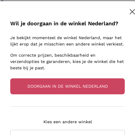
ivenhuid
Donnafugata
Lugana
Occhipinti Arianna
Riesling
Inschrijven
sulfieten
Biondi Santi
Sancerre
Wil je doorgaan in de winkel Nederland?
Franz Haas
Ribolla Gi
jnbouwers
Je bekijkt momenteel de winkel Nederland, maar het
Argiolas
Chardonn
r meer informatie, lees onze
Privacybeleid
lijkt erop dat je misschien een andere winkel verkiest.
Zenato
Pinot Gris
Om correcte prijzen, beschikbaarheid en
Ca' dei Frati
Sauvigno
verzendopties te garanderen, kies je de winkel die het
beste bij je past.
DOORGAAN IN DE WINKEL NEDERLAND
zorging in 2-4 dagen
Betaling
in Nederland
in 3 termijnen
Kies een andere winkel