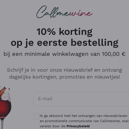
Wijnen
Rode wijnen
Champagne
10% korting
op je eerste bestelling
bij een minimale winkelwagen van 100,00 €
Verken de catalogus
Schrijf je in voor onze nieuwsbrief en ontvang
dagelijks kortingen, promoties en nieuwtjes!
Producenten
Witte Wi
E-mail
Antinori
Assyrtiko
Optionele toestemmingen om gepersonali
Ornellaia
Greco
Ik ga akkoord met het ontvangen van nieuwsbrieven
ant
Ca' del Bosco
Gavi
en promotionele communicatie van Callmewine, zoal
vereist door de
Privacybeleid