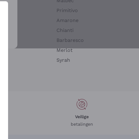
Malbec
Primitivo
Amarone
alla
Chianti
ay
Barbaresco
Merlot
n
Syrah
Veilige
betalingen