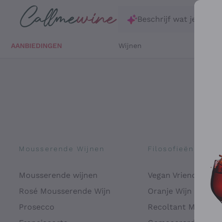
Ga direct naar de hoofdinhoud
Beschrijf wat je zoekt
AANBIEDINGEN
Wijnen
Witte 
Mousserende Wijnen
Filosofieën
Mousserende wijnen
Vegan Vriendelijk
Rosé Mousserende Wijn
Oranje Wijn
Prosecco
Recoltant Manipul