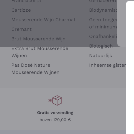
Franciacorta
Gemacererd op dru
Cartizze
Biodynamisch
Mousserende Wijn Charmat
Geen toegevoegde 
of minimum
Cremant
Onafhankelijke Wi
Brut Mousserende Wijn
Voo
Biologisch
Extra Brut Mousserende
Wijnen
Natuurlijk
Pas Dosè Nature
Inheemse gisten
Mousserende Wijnen
Gratis verzending
Be
boven 129,00 €