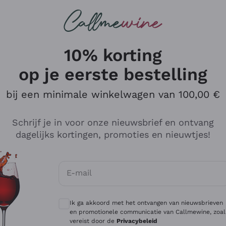
Wijnen
Rode wijnen
Champagne
10% korting
op je eerste bestelling
bij een minimale winkelwagen van 100,00 €
Verken de catalogus
Schrijf je in voor onze nieuwsbrief en ontvang
dagelijks kortingen, promoties en nieuwtjes!
Producenten
Witte Wi
E-mail
Antinori
Assyrtiko
Optionele toestemmingen om gepersonali
Ornellaia
Greco
Ik ga akkoord met het ontvangen van nieuwsbrieven
ant
Ca' del Bosco
Gavi
en promotionele communicatie van Callmewine, zoal
vereist door de
Privacybeleid