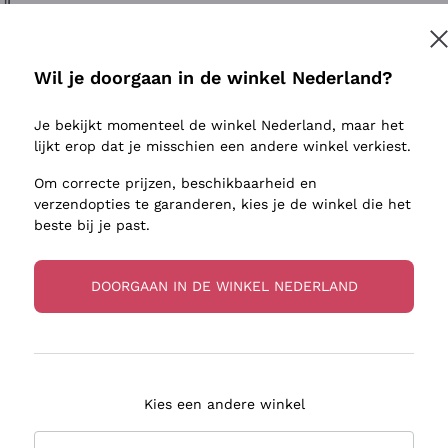
ivenhuid
Donnafugata
Lugana
Occhipinti Arianna
Riesling
Inschrijven
sulfieten
Biondi Santi
Sancerre
Wil je doorgaan in de winkel Nederland?
Franz Haas
Ribolla Gi
jnbouwers
Je bekijkt momenteel de winkel Nederland, maar het
Argiolas
Chardonn
r meer informatie, lees onze
Privacybeleid
lijkt erop dat je misschien een andere winkel verkiest.
Zenato
Pinot Gris
Om correcte prijzen, beschikbaarheid en
Ca' dei Frati
Sauvigno
verzendopties te garanderen, kies je de winkel die het
beste bij je past.
DOORGAAN IN DE WINKEL NEDERLAND
zorging in 2-4 dagen
Betaling
in Nederland
in 3 termijnen
Kies een andere winkel