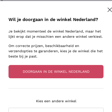
ivenhuid
Donnafugata
Lugana
Occhipinti Arianna
Riesling
Inschrijven
sulfieten
Biondi Santi
Sancerre
Wil je doorgaan in de winkel Nederland?
Franz Haas
Ribolla Gi
jnbouwers
Je bekijkt momenteel de winkel Nederland, maar het
Argiolas
Chardonn
r meer informatie, lees onze
Privacybeleid
lijkt erop dat je misschien een andere winkel verkiest.
Zenato
Pinot Gris
Om correcte prijzen, beschikbaarheid en
Ca' dei Frati
Sauvigno
verzendopties te garanderen, kies je de winkel die het
beste bij je past.
DOORGAAN IN DE WINKEL NEDERLAND
zorging in 2-4 dagen
Betaling
in Nederland
in 3 termijnen
Kies een andere winkel