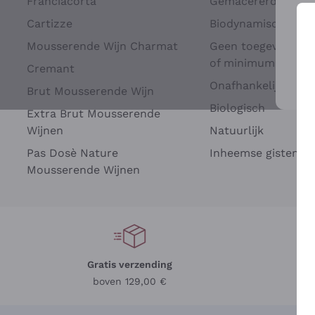
Franciacorta
Gemacererd op dru
Cartizze
Biodynamisch
Mousserende Wijn Charmat
Geen toegevoegde 
of minimum
Cremant
Onafhankelijke Wi
Brut Mousserende Wijn
Voo
Biologisch
Extra Brut Mousserende
Wijnen
Natuurlijk
Pas Dosè Nature
Inheemse gisten
Mousserende Wijnen
Gratis verzending
Be
boven 129,00 €