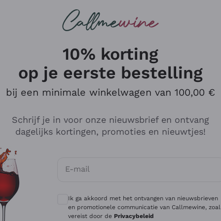
Wijnen
Rode wijnen
Champagne
10% korting
op je eerste bestelling
bij een minimale winkelwagen van 100,00 €
Verken de catalogus
Schrijf je in voor onze nieuwsbrief en ontvang
dagelijks kortingen, promoties en nieuwtjes!
Producenten
Witte Wi
E-mail
Antinori
Assyrtiko
Optionele toestemmingen om gepersonali
Ornellaia
Greco
Ik ga akkoord met het ontvangen van nieuwsbrieven
ant
Ca' del Bosco
Gavi
en promotionele communicatie van Callmewine, zoal
vereist door de
Privacybeleid