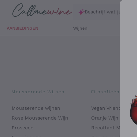
Ga direct naar de hoofdinhoud
Beschrijf wat je zoekt
AANBIEDINGEN
Wijnen
Witte 
Mousserende Wijnen
Filosofieën
Mousserende wijnen
Vegan Vriendelijk
Rosé Mousserende Wijn
Oranje Wijn
Prosecco
Recoltant Manipul