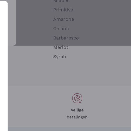
Malbec
Primitivo
Amarone
alla
Chianti
ay
Barbaresco
Merlot
n
Syrah
Veilige
betalingen