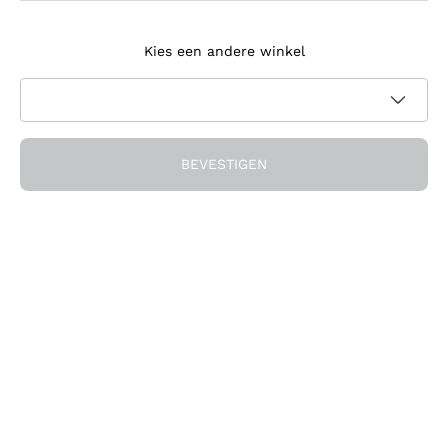
Meld je aan voor de nieuwsbrief
Kies een andere winkel
Ik ga akkoord met het ontvangen van nieuwsbrieven en
promotionele communicatie van Callmewine, zoals vereist
Privacybeleid
door de
BEVESTIGEN
Ontvang de korting!
Het Bedrijf
Over ons
Hulp nodig?
Klantenservice
Doe mee met de community
Verkoopvoorwaarden
Herroepingsformulier voor bestelling
Download de app