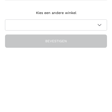
Meld je aan voor de nieuwsbrief
Kies een andere winkel
Ik ga akkoord met het ontvangen van nieuwsbrieven en
promotionele communicatie van Callmewine, zoals vereist
Privacybeleid
door de
BEVESTIGEN
Ontvang de korting!
Het Bedrijf
Over ons
Hulp nodig?
Klantenservice
Doe mee met de community
Verkoopvoorwaarden
Herroepingsformulier voor bestelling
Download de app