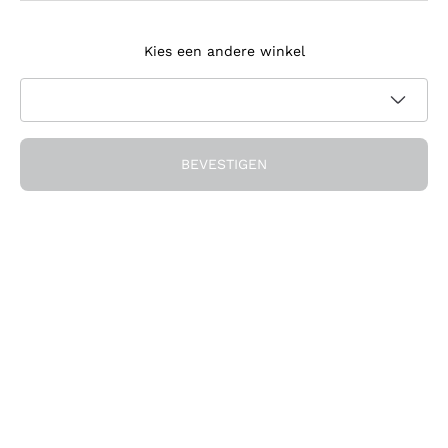
Meld je aan voor de nieuwsbrief
Kies een andere winkel
Ik ga akkoord met het ontvangen van nieuwsbrieven en
promotionele communicatie van Callmewine, zoals vereist
Privacybeleid
door de
BEVESTIGEN
Ontvang de korting!
Het Bedrijf
Over ons
Hulp nodig?
Klantenservice
Doe mee met de community
Verkoopvoorwaarden
Herroepingsformulier voor bestelling
Download de app