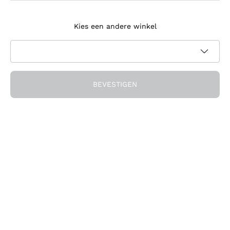
Meld je aan voor de nieuwsbrief
Kies een andere winkel
Ik ga akkoord met het ontvangen van nieuwsbrieven en
promotionele communicatie van Callmewine, zoals vereist
Privacybeleid
door de
BEVESTIGEN
Ontvang de korting!
Het Bedrijf
Over ons
Hulp nodig?
Klantenservice
Doe mee met de community
Verkoopvoorwaarden
Herroepingsformulier voor bestelling
Download de app