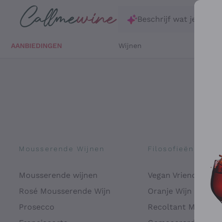
Ga direct naar de hoofdinhoud
Beschrijf wat je zoekt
AANBIEDINGEN
Wijnen
Witte 
Mousserende Wijnen
Filosofieën
Mousserende wijnen
Vegan Vriendelijk
Rosé Mousserende Wijn
Oranje Wijn
Prosecco
Recoltant Manipul