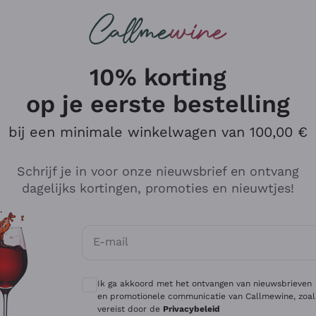
Wijnen
Rode wijnen
Champagne
10% korting
op je eerste bestelling
bij een minimale winkelwagen van 100,00 €
Verken de catalogus
Schrijf je in voor onze nieuwsbrief en ontvang
dagelijks kortingen, promoties en nieuwtjes!
Producenten
Witte Wi
E-mail
Antinori
Assyrtiko
Optionele toestemmingen om gepersonali
Ornellaia
Greco
Ik ga akkoord met het ontvangen van nieuwsbrieven
ant
Ca' del Bosco
Gavi
en promotionele communicatie van Callmewine, zoal
vereist door de
Privacybeleid