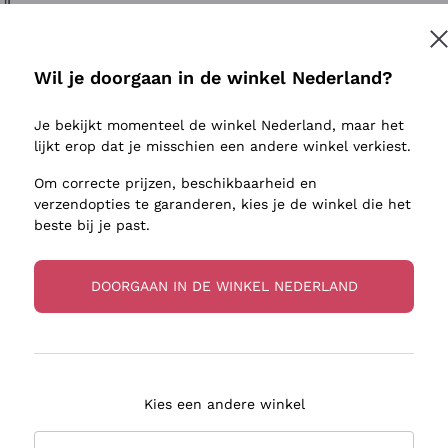
ivenhuid
Donnafugata
Lugana
Occhipinti Arianna
Riesling
Inschrijven
sulfieten
Biondi Santi
Sancerre
Wil je doorgaan in de winkel Nederland?
Franz Haas
Ribolla Gi
jnbouwers
Je bekijkt momenteel de winkel Nederland, maar het
Argiolas
Chardonn
r meer informatie, lees onze
Privacybeleid
lijkt erop dat je misschien een andere winkel verkiest.
Zenato
Pinot Gris
Om correcte prijzen, beschikbaarheid en
Ca' dei Frati
Sauvigno
verzendopties te garanderen, kies je de winkel die het
beste bij je past.
DOORGAAN IN DE WINKEL NEDERLAND
zorging in 2-4 dagen
Betaling
in Nederland
in 3 termijnen
Kies een andere winkel