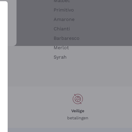
Malbec
Primitivo
Amarone
alla
Chianti
ay
Barbaresco
Merlot
n
Syrah
Veilige
betalingen