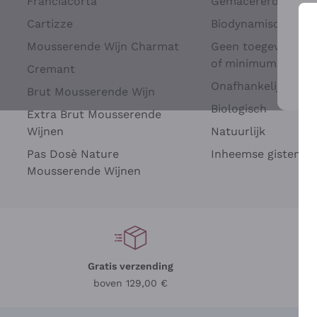
Franciacorta
Gemacererd op dru
Cartizze
Biodynamisch
Mousserende Wijn Charmat
Geen toegevoegde 
of minimum
Cremant
Onafhankelijke Wi
Brut Mousserende Wijn
Voo
Biologisch
Extra Brut Mousserende
Wijnen
Natuurlijk
Pas Dosè Nature
Inheemse gisten
Mousserende Wijnen
Gratis verzending
Be
boven 129,00 €