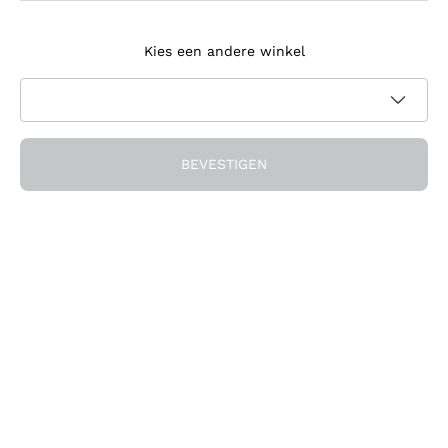
Meld je aan voor de nieuwsbrief
Kies een andere winkel
Ik ga akkoord met het ontvangen van nieuwsbrieven en
promotionele communicatie van Callmewine, zoals vereist
Privacybeleid
door de
BEVESTIGEN
Ontvang de korting!
Het Bedrijf
Over ons
Hulp nodig?
Klantenservice
Doe mee met de community
Verkoopvoorwaarden
Herroepingsformulier voor bestelling
Download de app