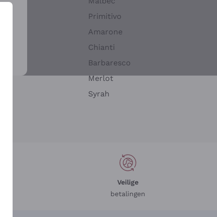
Malbec
Primitivo
Amarone
alla
Chianti
ay
Barbaresco
Merlot
n
Syrah
Veilige
betalingen