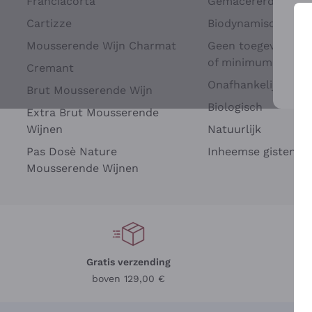
Franciacorta
Gemacererd op dru
Cartizze
Biodynamisch
Mousserende Wijn Charmat
Geen toegevoegde 
of minimum
Cremant
Onafhankelijke Wi
Brut Mousserende Wijn
Voo
Biologisch
Extra Brut Mousserende
Wijnen
Natuurlijk
Pas Dosè Nature
Inheemse gisten
Mousserende Wijnen
Gratis verzending
Be
boven 129,00 €