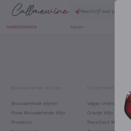
Ga direct naar de hoofdinhoud
Beschrijf wat je zoekt
AANBIEDINGEN
Wijnen
Witte 
Mousserende Wijnen
Filosofieën
Mousserende wijnen
Vegan Vriendelijk
Rosé Mousserende Wijn
Oranje Wijn
Prosecco
Recoltant Manipul