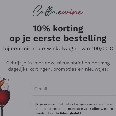
Wijnen
Rode wijnen
Champagne
10% korting
op je eerste bestelling
bij een minimale winkelwagen van 100,00 €
Verken de catalogus
Schrijf je in voor onze nieuwsbrief en ontvang
dagelijks kortingen, promoties en nieuwtjes!
Producenten
Witte Wi
E-mail
Antinori
Assyrtiko
Optionele toestemmingen om gepersonali
Ornellaia
Greco
Ik ga akkoord met het ontvangen van nieuwsbrieven
ant
Ca' del Bosco
Gavi
en promotionele communicatie van Callmewine, zoal
vereist door de
Privacybeleid