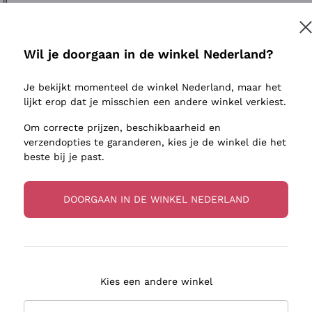
ivenhuid
Donnafugata
Lugana
Occhipinti Arianna
Riesling
Inschrijven
sulfieten
Biondi Santi
Sancerre
Wil je doorgaan in de winkel Nederland?
Franz Haas
Ribolla Gi
jnbouwers
Je bekijkt momenteel de winkel Nederland, maar het
Argiolas
Chardonn
r meer informatie, lees onze
Privacybeleid
lijkt erop dat je misschien een andere winkel verkiest.
Zenato
Pinot Gris
Om correcte prijzen, beschikbaarheid en
Ca' dei Frati
Sauvigno
verzendopties te garanderen, kies je de winkel die het
beste bij je past.
DOORGAAN IN DE WINKEL NEDERLAND
zorging in 2-4 dagen
Betaling
in Nederland
in 3 termijnen
Kies een andere winkel