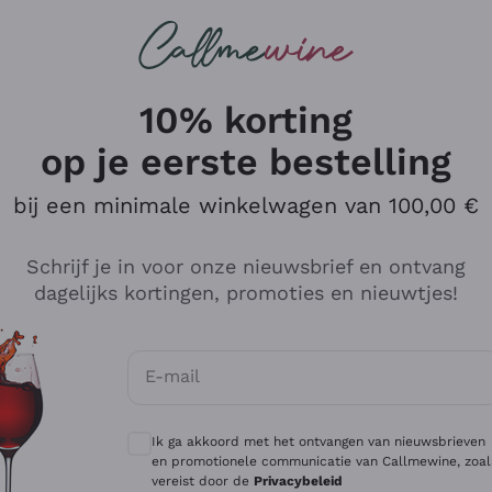
Wijnen
Rode wijnen
Champagne
10% korting
op je eerste bestelling
bij een minimale winkelwagen van 100,00 €
Verken de catalogus
Schrijf je in voor onze nieuwsbrief en ontvang
dagelijks kortingen, promoties en nieuwtjes!
Producenten
Witte Wi
E-mail
Antinori
Assyrtiko
Optionele toestemmingen om gepersonali
Ornellaia
Greco
Ik ga akkoord met het ontvangen van nieuwsbrieven
ant
Ca' del Bosco
Gavi
en promotionele communicatie van Callmewine, zoal
vereist door de
Privacybeleid