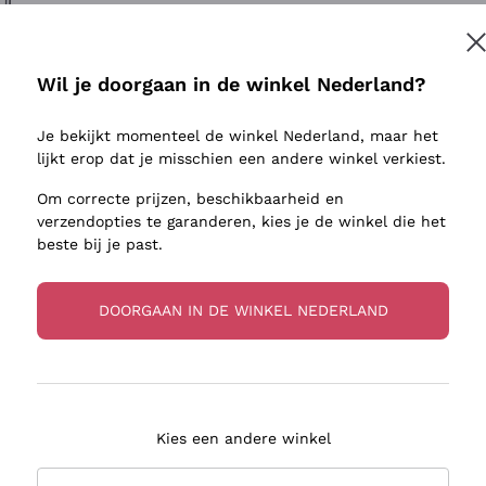
ivenhuid
Donnafugata
Lugana
Occhipinti Arianna
Riesling
Inschrijven
sulfieten
Biondi Santi
Sancerre
Wil je doorgaan in de winkel Nederland?
Franz Haas
Ribolla Gi
jnbouwers
Je bekijkt momenteel de winkel Nederland, maar het
Argiolas
Chardonn
r meer informatie, lees onze
Privacybeleid
lijkt erop dat je misschien een andere winkel verkiest.
Zenato
Pinot Gris
Om correcte prijzen, beschikbaarheid en
Ca' dei Frati
Sauvigno
verzendopties te garanderen, kies je de winkel die het
beste bij je past.
DOORGAAN IN DE WINKEL NEDERLAND
zorging in 2-4 dagen
Betaling
in Nederland
in 3 termijnen
Kies een andere winkel