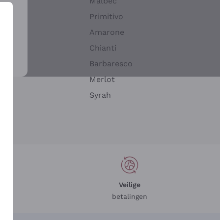
Malbec
Primitivo
Amarone
alla
Chianti
ay
Barbaresco
Merlot
n
Syrah
Veilige
betalingen