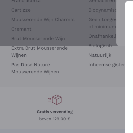
Franciacorta
Gemacererd op dru
Cartizze
Biodynamisch
Mousserende Wijn Charmat
Geen toegevoegde 
of minimum
Cremant
Onafhankelijke Wi
Brut Mousserende Wijn
Voo
Biologisch
Extra Brut Mousserende
Wijnen
Natuurlijk
Pas Dosè Nature
Inheemse gisten
Mousserende Wijnen
Gratis verzending
Be
boven 129,00 €