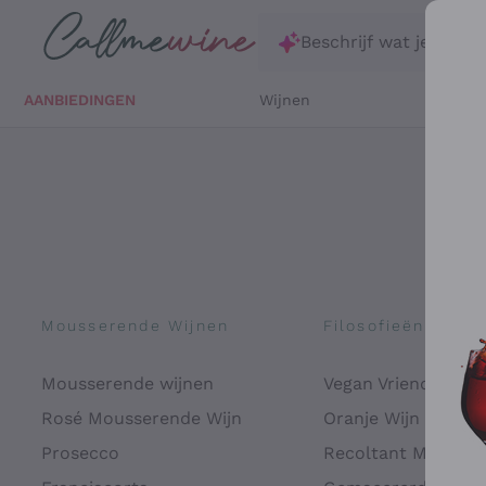
Ga direct naar de hoofdinhoud
Beschrijf wat je zoekt
AANBIEDINGEN
Wijnen
Witte 
Mousserende Wijnen
Filosofieën
Mousserende wijnen
Vegan Vriendelijk
Rosé Mousserende Wijn
Oranje Wijn
Prosecco
Recoltant Manipul