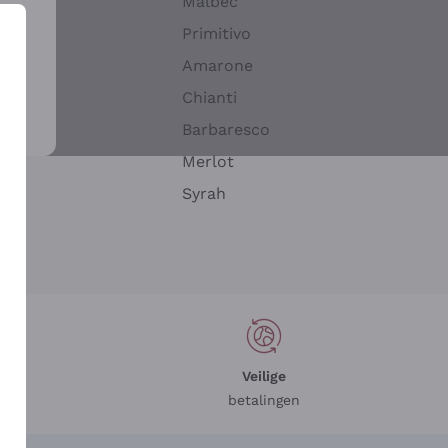
Malbec
Primitivo
Amarone
alla
Chianti
ay
Barbaresco
Merlot
n
Syrah
Veilige
betalingen