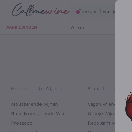
Ga direct naar de hoofdinhoud
Beschrijf wat je zoekt
AANBIEDINGEN
Wijnen
Witte 
Mousserende Wijnen
Filosofieën
Mousserende wijnen
Vegan Vriendelijk
Rosé Mousserende Wijn
Oranje Wijn
Prosecco
Recoltant Manipul