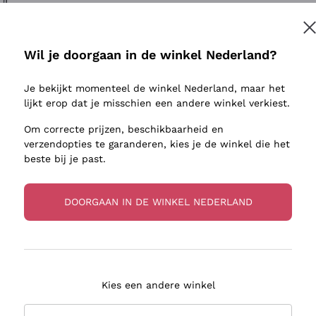
ivenhuid
Donnafugata
Lugana
Occhipinti Arianna
Riesling
Inschrijven
sulfieten
Biondi Santi
Sancerre
Wil je doorgaan in de winkel Nederland?
Franz Haas
Ribolla Gi
jnbouwers
Je bekijkt momenteel de winkel Nederland, maar het
Argiolas
Chardonn
r meer informatie, lees onze
Privacybeleid
lijkt erop dat je misschien een andere winkel verkiest.
Zenato
Pinot Gris
Om correcte prijzen, beschikbaarheid en
Ca' dei Frati
Sauvigno
verzendopties te garanderen, kies je de winkel die het
beste bij je past.
DOORGAAN IN DE WINKEL NEDERLAND
zorging in 2-4 dagen
Betaling
in Nederland
in 3 termijnen
Kies een andere winkel