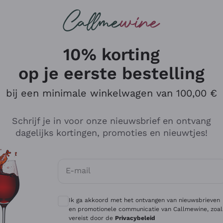
Wijnen
Rode wijnen
Champagne
10% korting
op je eerste bestelling
bij een minimale winkelwagen van 100,00 €
Verken de catalogus
Schrijf je in voor onze nieuwsbrief en ontvang
dagelijks kortingen, promoties en nieuwtjes!
Producenten
Witte Wi
E-mail
Antinori
Assyrtiko
Optionele toestemmingen om gepersonali
Ornellaia
Greco
Ik ga akkoord met het ontvangen van nieuwsbrieven
ant
Ca' del Bosco
Gavi
en promotionele communicatie van Callmewine, zoal
vereist door de
Privacybeleid