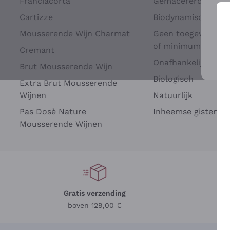
Franciacorta
Gemacererd op dru
Cartizze
Biodynamisch
Mousserende Wijn Charmat
Geen toegevoegde 
of minimum
Cremant
Onafhankelijke Wi
Brut Mousserende Wijn
Voo
Biologisch
Extra Brut Mousserende
Wijnen
Natuurlijk
Pas Dosè Nature
Inheemse gisten
Mousserende Wijnen
Gratis verzending
Be
boven 129,00 €