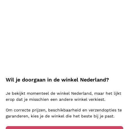
Pecorino 'Donna Orgilla'
Coenobium Ruscum
Fiorano
Monastero Trappiste
Vitorchiano
AGRICOLA FIORANO
MONASTERO DELLE TRAP
PISTE DI VITORCHIANO
2025
|
75 cl
| 13%
2024
|
75 cl
| 13%
16
,
10
€
17
,
40
€
Wil je doorgaan in de winkel Nederland?
Je bekijkt momenteel de winkel Nederland, maar het lijkt
erop dat je misschien een andere winkel verkiest.
Om correcte prijzen, beschikbaarheid en verzendopties te
garanderen, kies je de winkel die het beste bij je past.