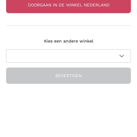
DOORGAAN IN DE WINKEL NEDERLAND
Pinot Bianco 'Apogee'
Carta d'Oro' Rallo
Vignoble Des 2 Lunes
Kies een andere winkel
RALLO
VIGNOBLE DES 2 LUNES
2025
|
75 cl
| 12.5%
2022
|
75 cl
| 12.5%
9
,
20
€
22
,
30
€
BEVESTIGEN