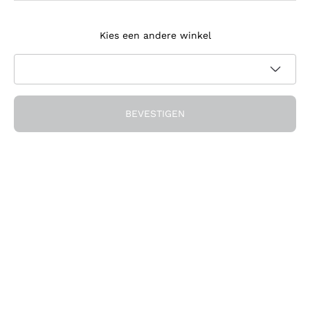
Meld je aan voor de nieuwsbrief
Kies een andere winkel
Ik ga akkoord met het ontvangen van nieuwsbrieven en
promotionele communicatie van Callmewine, zoals vereist
Privacybeleid
door de
BEVESTIGEN
Ontvang de korting!
Het Bedrijf
Over ons
Hulp nodig?
Klantenservice
Doe mee met de community
Verkoopvoorwaarden
Herroepingsformulier voor bestelling
Download de app